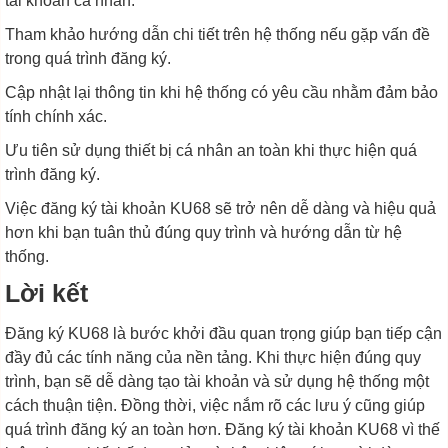
tài khoản cá nhân.
Tham khảo hướng dẫn chi tiết trên hệ thống nếu gặp vấn đề
trong quá trình đăng ký.
Cập nhật lại thông tin khi hệ thống có yêu cầu nhằm đảm bảo
tính chính xác.
Ưu tiên sử dụng thiết bị cá nhân an toàn khi thực hiện quá
trình đăng ký.
Việc đăng ký tài khoản KU68 sẽ trở nên dễ dàng và hiệu quả
hơn khi bạn tuân thủ đúng quy trình và hướng dẫn từ hệ
thống.
Lời kết
Đăng ký KU68 là bước khởi đầu quan trọng giúp bạn tiếp cận
đầy đủ các tính năng của nền tảng. Khi thực hiện đúng quy
trình, bạn sẽ dễ dàng tạo tài khoản và sử dụng hệ thống một
cách thuận tiện. Đồng thời, việc nắm rõ các lưu ý cũng giúp
quá trình đăng ký an toàn hơn. Đăng ký tài khoản KU68 vì thế