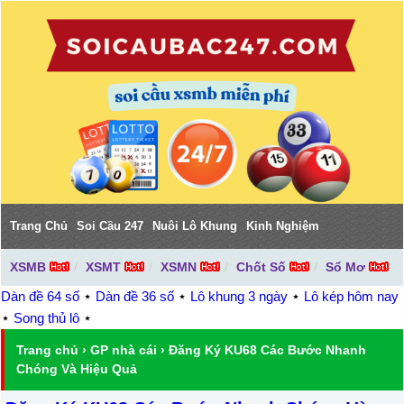
Trang Chủ
Soi Cầu 247
Nuôi Lô Khung
Kinh Nghiệm
XSMB
XSMT
XSMN
Chốt Số
Sổ Mơ
Dàn đề 64 số
⋆
Dàn đề 36 số
⋆
Lô khung 3 ngày
⋆
Lô kép hôm nay
⋆
Song thủ lô
⋆
Trang chủ
›
GP nhà cái
›
Đăng Ký KU68 Các Bước Nhanh
Chóng Và Hiệu Quả