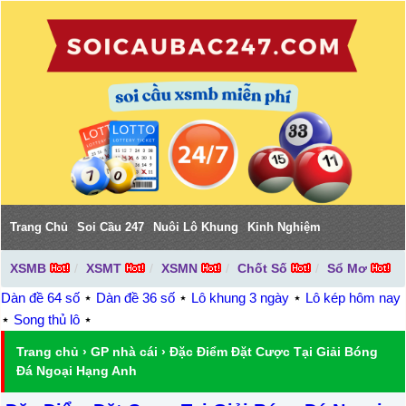
Trang Chủ
Soi Cầu 247
Nuôi Lô Khung
Kinh Nghiệm
XSMB
XSMT
XSMN
Chốt Số
Sổ Mơ
Dàn đề 64 số
⋆
Dàn đề 36 số
⋆
Lô khung 3 ngày
⋆
Lô kép hôm nay
⋆
Song thủ lô
⋆
Trang chủ
›
GP nhà cái
›
Đặc Điểm Đặt Cược Tại Giải Bóng
Đá Ngoại Hạng Anh