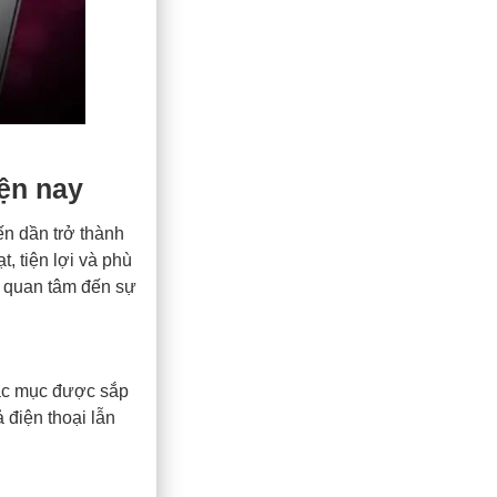
ện nay
yến dần trở thành
, tiện lợi và phù
n quan tâm đến sự
ác mục được sắp
 điện thoại lẫn