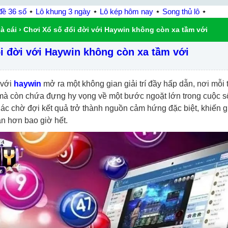
đề 36 số
⋆
Lô khung 3 ngày
⋆
Lô kép hôm nay
⋆
Song thủ lô
⋆
à cái
›
Chơi Xổ số đổi đời với Haywin không còn xa tầm với
i đời với Haywin không còn xa tầm với
 với
haywin
mở ra một không gian giải trí đầy hấp dẫn, nơi mỗi
mà còn chứa đựng hy vọng về một bước ngoặt lớn trong cuộc s
giác chờ đợi kết quả trở thành nguồn cảm hứng đặc biệt, khiến 
ần hơn bao giờ hết.