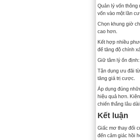
Quản lý vốn thông 
vốn vào một lần cư
Chọn khung giờ chơ
cao hơn.
Kết hợp nhiều phươ
để tăng độ chính x
Giữ tâm lý ổn định
Tận dụng ưu đãi từ
tăng giá trị cược.
Áp dụng đúng những
hiệu quả hơn. Kiên 
chiến thắng lâu dài
Kết luận
Giấc mơ thay đổi c
đến cảm giác hồi h