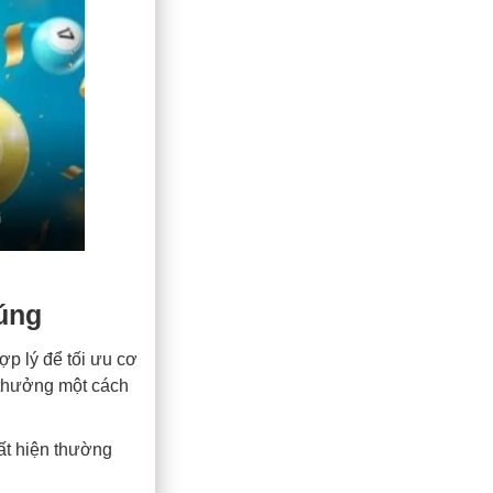
rúng
p lý để tối ưu cơ
g thưởng một cách
ất hiện thường