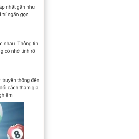
cập nhật gần như
 trí ngắn gọn
c nhau. Thông tin
ng cố nhờ tính rõ
 truyền thống đến
 đổi cách tham gia
nghiệm.