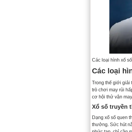
Các loại hình xổ s
Các loại hì
Trong thế giới giải 
trò chơi may rủi hấ
cơ hội thử vận ma
Xổ số truyền 
Dạng xổ số quen th
thưởng. Sức hút nằ
phức tạp, chỉ cần 