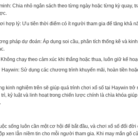
minh: Chia nhỏ ngân sách theo từng ngày hoặc từng kỳ quay, t
ợc.
i hợp lý: Ưu tiên thời điểm có ít người tham gia để tăng khả 
ng pháp dự đoán: Áp dụng soi cầu, phân tích thống kê và kin
ác.
: Không chạy theo cảm xúc khi thắng hoặc thua, luôn giữ kế hoạ
 Haywin: Sử dụng các chương trình khuyến mãi, hoàn tiền hoặ
 kinh nghiệm trên sẽ giúp quá trình chơi xổ số tại Haywin trở
trì, kỷ luật và linh hoạt trong chiến lược chính là chìa khóa giú
.
uộc sống luôn cần một cơ hội để bắt đầu, và chơi xổ số đổi đ
ộp xen lẫn niềm tin cho mỗi người tham gia. Khi may mắn gõ cử