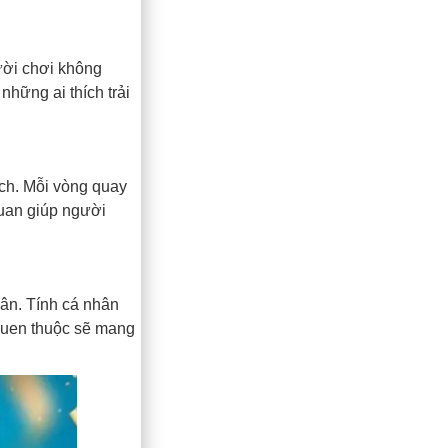
ười chơi không
những ai thích trải
ạch. Mỗi vòng quay
quan giúp người
hân. Tính cá nhân
 quen thuộc sẽ mang