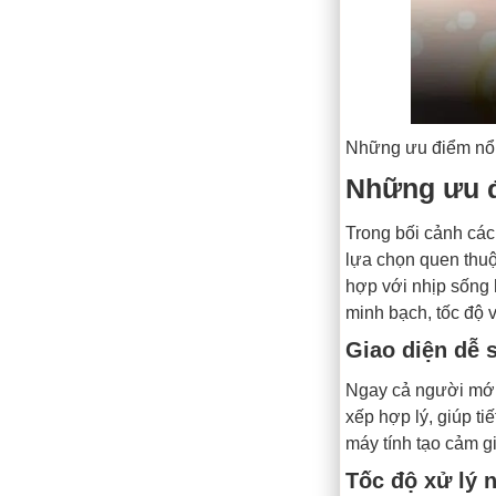
Những ưu điểm nổi
Những ưu đ
Trong bối cảnh các 
lựa chọn quen thuộ
hợp với nhịp sống 
minh bạch, tốc độ 
Giao diện dễ 
Ngay cả người mới
xếp hợp lý, giúp ti
máy tính tạo cảm gi
Tốc độ xử lý 