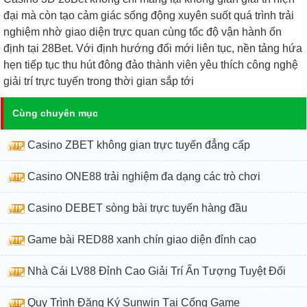
đại mà còn tạo cảm giác sống động xuyên suốt quá trình trải
nghiệm nhờ giao diện trực quan cùng tốc độ vận hành ổn
định tại 28Bet. Với định hướng đổi mới liên tục, nền tảng hứa
hẹn tiếp tục thu hút đông đảo thành viên yêu thích công nghệ
giải trí trực tuyến trong thời gian sắp tới
Cùng chuyên mục
Casino ZBET không gian trực tuyến đẳng cấp
Casino ONE88 trải nghiệm đa dạng các trò chơi
Casino DEBET sòng bài trực tuyến hàng đầu
Game bài RED88 xanh chín giao diện đỉnh cao
Nhà Cái LV88 Đỉnh Cao Giải Trí Ấn Tượng Tuyệt Đối
Quy Trình Đăng Ký Sunwin Tại Cổng Game