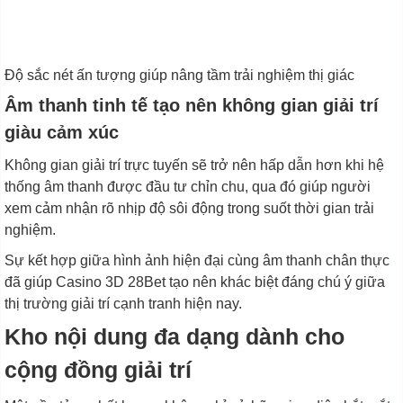
Độ sắc nét ấn tượng giúp nâng tầm trải nghiệm thị giác
Âm thanh tinh tế tạo nên không gian giải trí
giàu cảm xúc
Không gian giải trí trực tuyến sẽ trở nên hấp dẫn hơn khi hệ
thống âm thanh được đầu tư chỉn chu, qua đó giúp người
xem cảm nhận rõ nhịp độ sôi động trong suốt thời gian trải
nghiệm.
Sự kết hợp giữa hình ảnh hiện đại cùng âm thanh chân thực
đã giúp Casino 3D 28Bet tạo nên khác biệt đáng chú ý giữa
thị trường giải trí cạnh tranh hiện nay.
Kho nội dung đa dạng dành cho
cộng đồng giải trí