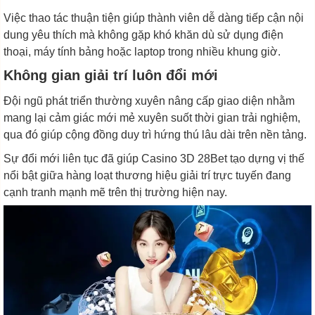
Việc thao tác thuận tiện giúp thành viên dễ dàng tiếp cận nội
dung yêu thích mà không gặp khó khăn dù sử dụng điện
thoại, máy tính bảng hoặc laptop trong nhiều khung giờ.
Không gian giải trí luôn đổi mới
Đội ngũ phát triển thường xuyên nâng cấp giao diện nhằm
mang lại cảm giác mới mẻ xuyên suốt thời gian trải nghiệm,
qua đó giúp cộng đồng duy trì hứng thú lâu dài trên nền tảng.
Sự đổi mới liên tục đã giúp Casino 3D 28Bet tạo dựng vị thế
nổi bật giữa hàng loạt thương hiệu giải trí trực tuyến đang
cạnh tranh mạnh mẽ trên thị trường hiện nay.