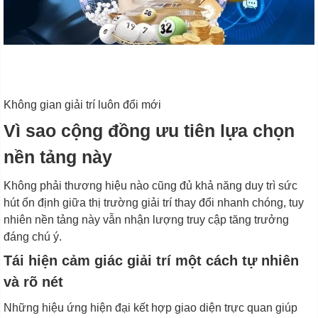
Không gian giải trí luôn đổi mới
Vì sao cộng đồng ưu tiên lựa chọn
nền tảng này
Không phải thương hiệu nào cũng đủ khả năng duy trì sức
hút ổn định giữa thị trường giải trí thay đổi nhanh chóng, tuy
nhiên nền tảng này vẫn nhận lượng truy cập tăng trưởng
đáng chú ý.
Tái hiện cảm giác giải trí một cách tự nhiên
và rõ nét
Những hiệu ứng hiện đại kết hợp giao diện trực quan giúp