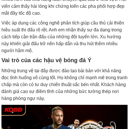
viên cảm thấy hài lòng khi chứng kiến các pha phối hợp đẹp
mắt đầy tốc độ cao.
Việc áp dụng các công nghệ phân tích giúp cầu thủ cải thiện
hiệu suất thi đấu rõ rệt. Anh em nhận thấy sự đa dạng trong
cách tiếp cận trận đấu của những đội tuyển lớn. Xu hướng
này khiến giải đấu trở nên hấp dẫn và thu hút thêm nhiều
người hâm mộ.
Vai trò của các hậu vệ bóng đá Ý
Những trung vệ tại đây được đào tạo bài bản với khả năng
đọc tình huống vô cùng tốt. Họ không chỉ mạnh mẽ trong tranh
chấp mà còn có tư duy chiến thuật sắc bén nhất. Khách hàng
đánh giá cao sự điềm tĩnh của những bức tường thép nơi
hàng phòng ngự này.