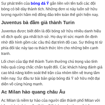
Sự phát triển của
bóng đá Ý
gắn liền với tên tuổi các đội
bóng có bề dày thành tích. Những đơn vị này luôn sở hữu
lượng người hâm mộ đông đảo trên toàn thế giới hiện nay.
Juventus bà đầm già thành Turin
Juventus được biết đến là đội bóng sở hữu nhiều danh hiệu
vô địch quốc gia nhất lịch sử. Họ duy trì sức mạnh ổn định
nhờ đội hình gồm các cầu thủ đạt trình độ cao. Sự thống trị từ
phía đối tác này tạo ra thách thức lớn cho những bên cạnh
tranh.
Lối chơi của tập thể thành Turin thường chú trọng vào tính
hiệu quả cùng chắc chắn tuyệt đối. Các khách hàng đánh giá
cao khả năng kiểm soát thế trận của nhóm tiền vệ trung tâm
hiện nay. Sự đầu tư bài bản giúp bóng đá Ý sở hữu một đại
diện vô cùng hùng mạnh.
Ac Milan hào quang châu Âu
Ac Milan là niềm tự hào của người dân thành phố Milan với