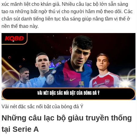
xúc mãnh liệt cho khán giả. Nhiều câu lạc bộ lớn sẵn sàng
tạo ra những bất ngờ thú vị cho người hâm mộ theo dõi. Các
chân sút danh tiếng liên tục tỏa sáng giúp nâng tầm vị thế ở
nền thể thao này.
Vài nét đặc sắc nổi bật của bóng đá Ý
Những câu lạc bộ giàu truyền thống
tại Serie A