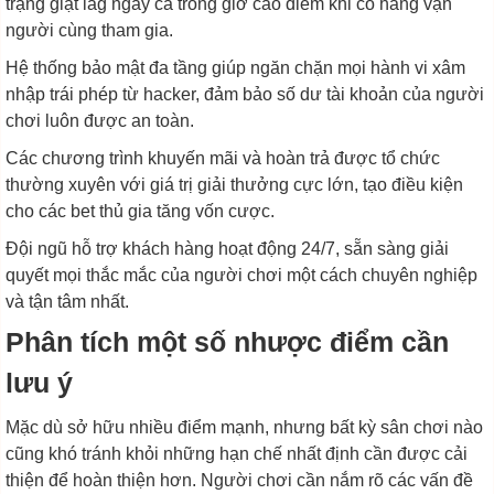
trạng giật lag ngay cả trong giờ cao điểm khi có hàng vạn
người cùng tham gia.
Hệ thống bảo mật đa tầng giúp ngăn chặn mọi hành vi xâm
nhập trái phép từ hacker, đảm bảo số dư tài khoản của người
chơi luôn được an toàn.
Các chương trình khuyến mãi và hoàn trả được tổ chức
thường xuyên với giá trị giải thưởng cực lớn, tạo điều kiện
cho các bet thủ gia tăng vốn cược.
Đội ngũ hỗ trợ khách hàng hoạt động 24/7, sẵn sàng giải
quyết mọi thắc mắc của người chơi một cách chuyên nghiệp
và tận tâm nhất.
Phân tích một số nhược điểm cần
lưu ý
Mặc dù sở hữu nhiều điểm mạnh, nhưng bất kỳ sân chơi nào
cũng khó tránh khỏi những hạn chế nhất định cần được cải
thiện để hoàn thiện hơn. Người chơi cần nắm rõ các vấn đề