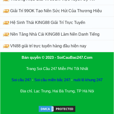
Giải Trí 99OK Tạo Nên Sức Hút Của Thương Hiệu
Hệ Sinh Thái KING88 Giải Trí Trực Tuyến
Nền Tảng Nhà Cái KING88 Làm Nên Danh Tiếng
VN88 giải trí trực tuyến hàng đầu hiện nay
Bản quyền © 2023 - SoiCauBac247.Com
Trang Soi Cầu 247 Miễn Phí Tốt Nhất
Soi cầu 247
-
Soi cầu miền bắc 247
-
nuôi lô khung 247
Địa chỉ. Lạc Trung, Hai Bà Trưng, TP Hà Nội