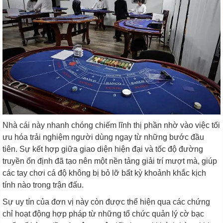
Nhà cái này nhanh chóng chiếm lĩnh thị phần nhờ vào việc tối
ưu hóa trải nghiệm người dùng ngay từ những bước đầu
tiên. Sự kết hợp giữa giao diện hiện đại và tốc độ đường
truyền ổn định đã tạo nên một nền tảng giải trí mượt mà, giúp
các tay chơi cá độ không bị bỏ lỡ bất kỳ khoảnh khắc kịch
tính nào trong trận đấu.
Sự uy tín của đơn vị này còn được thể hiện qua các chứng
chỉ hoạt động hợp pháp từ những tổ chức quản lý cờ bạc