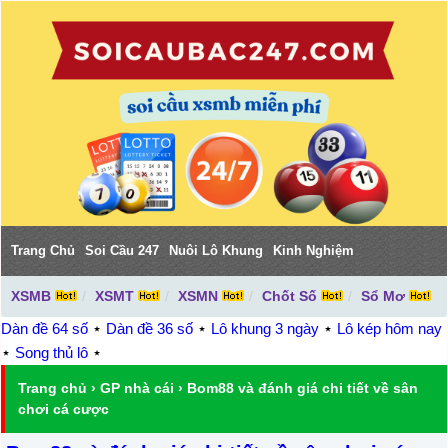
Trang Chủ
Soi Cầu 247
Nuôi Lô Khung
Kinh Nghiệm
XSMB
XSMT
XSMN
Chốt Số
Sổ Mơ
Dàn đề 64 số
⋆
Dàn đề 36 số
⋆
Lô khung 3 ngày
⋆
Lô kép hôm nay
⋆
Song thủ lô
⋆
Trang chủ
›
GP nhà cái
›
Bom88 và đánh giá chi tiết về sân
chơi cá cược