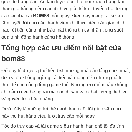
quốc tế hàng đầu. An tâm tuyệt đối cho mọi khách hàng khi
tham gia trải nghiệm các dịch vụ giải trí trực tuyến chất lượng
cao tại nhà cái
BOM88
mỗi ngày. Điều này mang lại sự an
tâm tuyệt đối cho các thành viên khi thực hiện các giao dịch
nạp rút tiền cũng như bảo mật thông tin cá nhân trong suốt
quá trình đồng hành cùng hệ thống.
Tổng hợp các ưu điểm nổi bật của
bom88
Để duy trì được vị thế trên bxh những nhà cái đáng chơi nhất,
đơn vị đã không ngừng cải tiến và mang đến những giá trị
thực tế cho cộng đồng game thủ. Những ưu điểm này không
chỉ nằm ở vẻ bề ngoài mà còn đi sâu vào chất lượng dịch vụ
và quyền lợi khách hàng.
Dưới đây là những lợi thế cạnh tranh cốt lõi giúp sân chơi
này thu hút hàng triệu lượt truy cập mỗi ngày:
Tốc độ truy cập và tải game siêu nhanh, hạn chế tối đa tình