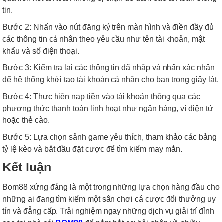
tin.
Bước 2: Nhấn vào nút đăng ký trên màn hình và điền đầy đủ
các thông tin cá nhân theo yêu cầu như tên tài khoản, mật
khẩu và số điện thoại.
Bước 3: Kiểm tra lại các thông tin đã nhập và nhấn xác nhận
để hệ thống khởi tạo tài khoản cá nhân cho bạn trong giây lát.
Bước 4: Thực hiện nạp tiền vào tài khoản thông qua các
phương thức thanh toán linh hoạt như ngân hàng, ví điện tử
hoặc thẻ cào.
Bước 5: Lựa chọn sảnh game yêu thích, tham khảo các bảng
tỷ lệ kèo và bắt đầu đặt cược để tìm kiếm may mắn.
Kết luận
Bom88 xứng đáng là một trong những lựa chọn hàng đầu cho
những ai đang tìm kiếm một sân chơi cá cược đổi thưởng uy
tín và đẳng cấp. Trải nghiệm ngay những dịch vụ giải trí đỉnh