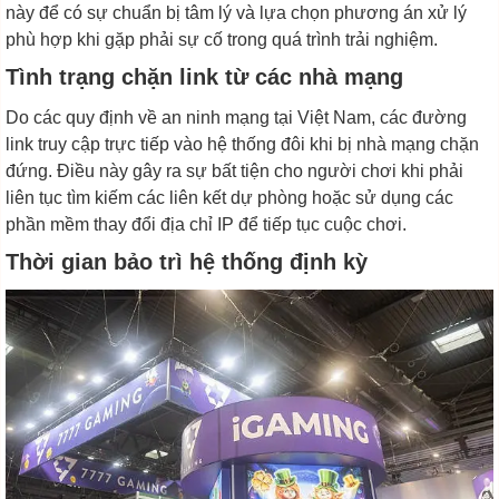
này để có sự chuẩn bị tâm lý và lựa chọn phương án xử lý
phù hợp khi gặp phải sự cố trong quá trình trải nghiệm.
Tình trạng chặn link từ các nhà mạng
Do các quy định về an ninh mạng tại Việt Nam, các đường
link truy cập trực tiếp vào hệ thống đôi khi bị nhà mạng chặn
đứng. Điều này gây ra sự bất tiện cho người chơi khi phải
liên tục tìm kiếm các liên kết dự phòng hoặc sử dụng các
phần mềm thay đổi địa chỉ IP để tiếp tục cuộc chơi.
Thời gian bảo trì hệ thống định kỳ