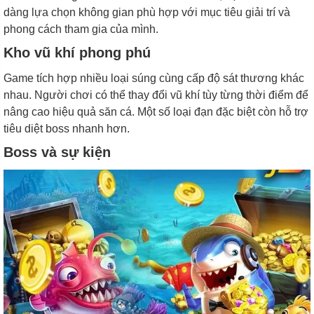
dàng lựa chọn không gian phù hợp với mục tiêu giải trí và
phong cách tham gia của mình.
Kho vũ khí phong phú
Game tích hợp nhiều loại súng cùng cấp độ sát thương khác
nhau. Người chơi có thể thay đổi vũ khí tùy từng thời điểm để
nâng cao hiệu quả săn cá. Một số loại đạn đặc biệt còn hỗ trợ
tiêu diệt boss nhanh hơn.
Boss và sự kiện