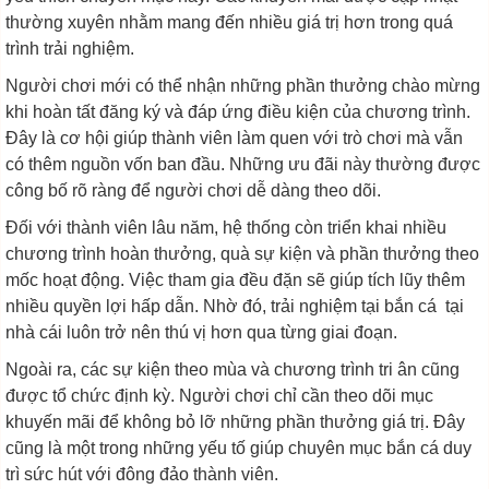
thường xuyên nhằm mang đến nhiều giá trị hơn trong quá
trình trải nghiệm.
Người chơi mới có thể nhận những phần thưởng chào mừng
khi hoàn tất đăng ký và đáp ứng điều kiện của chương trình.
Đây là cơ hội giúp thành viên làm quen với trò chơi mà vẫn
có thêm nguồn vốn ban đầu. Những ưu đãi này thường được
công bố rõ ràng để người chơi dễ dàng theo dõi.
Đối với thành viên lâu năm, hệ thống còn triển khai nhiều
chương trình hoàn thưởng, quà sự kiện và phần thưởng theo
mốc hoạt động. Việc tham gia đều đặn sẽ giúp tích lũy thêm
nhiều quyền lợi hấp dẫn. Nhờ đó, trải nghiệm tại bắn cá tại
nhà cái luôn trở nên thú vị hơn qua từng giai đoạn.
Ngoài ra, các sự kiện theo mùa và chương trình tri ân cũng
được tổ chức định kỳ. Người chơi chỉ cần theo dõi mục
khuyến mãi để không bỏ lỡ những phần thưởng giá trị. Đây
cũng là một trong những yếu tố giúp chuyên mục bắn cá duy
trì sức hút với đông đảo thành viên.