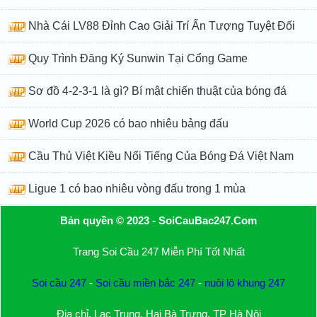
Nhà Cái LV88 Đỉnh Cao Giải Trí Ấn Tượng Tuyệt Đối
Quy Trình Đăng Ký Sunwin Tại Cổng Game
Sơ đồ 4-2-3-1 là gì? Bí mật chiến thuật của bóng đá
World Cup 2026 có bao nhiêu bảng đấu
Cầu Thủ Việt Kiều Nổi Tiếng Của Bóng Đá Việt Nam
Ligue 1 có bao nhiêu vòng đấu trong 1 mùa
Bản quyền © 2023 - SoiCauBac247.Com
Trang Soi Cầu 247 Miễn Phí Tốt Nhất
Soi cầu 247
-
Soi cầu miền bắc 247
-
nuôi lô khung 247
Địa chỉ. Lạc Trung, Hai Bà Trưng, TP Hà Nội