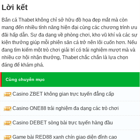
Lời kết
Bắn cá Thabet không chỉ sở hữu đồ họa đẹp mắt mà còn
mang đến nhiều tính năng hiện đại cùng các chương trình ưu
đãi hấp dẫn. Sự đa dạng về phòng chơi, kho vũ khí và các sự
kiện thưởng giúp mỗi phiên săn cá trở nên lôi cuốn hơn. Nếu
đang tìm kiếm một trò chơi giải trí có trải nghiệm mượt mà và
nhiều cơ hội nhận thưởng, Thabet chắc chắn là lựa chọn
đáng để khám phá.
Cùng chuyên mục
Casino ZBET không gian trực tuyến đẳng cấp
Casino ONE88 trải nghiệm đa dạng các trò chơi
Casino DEBET sòng bài trực tuyến hàng đầu
Game bài RED88 xanh chín giao diện đỉnh cao