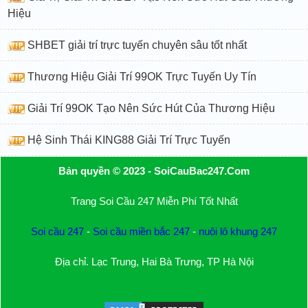
Hiệu
SHBET giải trí trực tuyến chuyên sâu tốt nhất
Thương Hiệu Giải Trí 99OK Trực Tuyến Uy Tín
Giải Trí 99OK Tạo Nên Sức Hút Của Thương Hiệu
Hệ Sinh Thái KING88 Giải Trí Trực Tuyến
Bản quyền © 2023 - SoiCauBac247.Com
Trang Soi Cầu 247 Miễn Phí Tốt Nhất
Soi cầu 247
-
Soi cầu miền bắc 247
-
nuôi lô khung 247
Địa chỉ. Lạc Trung, Hai Bà Trưng, TP Hà Nội