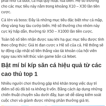
phải như cá đuối, cá mặt quỷ hoặc rùa biển. Hệ số thưởng
cho các mục tiêu này nằm trong khoảng X10 – X30 lần tiền
cược.
Cá lớn và boss: Đây là những mục tiêu đặc biệt như cá mập,
rồng vàng hay tàu cướp biển. Hệ số thưởng cho nhóm này
cực kỳ hấp dẫn, thường từ X50 – X1000 lần tiền cược.
Toàn bộ số tiền nhận được sau khi hạ gục mục tiêu được tính
theo công thức: Giá trị đạn cược x Hệ số của cá. Hệ thống sẽ
tự động cập nhật số tiền thắng vào tài khoản của hội viên
ngay sau khi kết thúc ván game bắn cá febet.
Bật mí bí kíp săn cá hiệu quả từ các
cao thủ top 1
Nhiều người chơi thường gặp khó khăn trong việc duy trì
điểm số dù đã bỏ ra không ít vốn. Bằng cách áp dụng những
chiến thuật chuyên sâu dưới đây, bạn sẽ dễ dàng kiểm soát
cuộc chơi và giành được những phần thưởng giá trị.