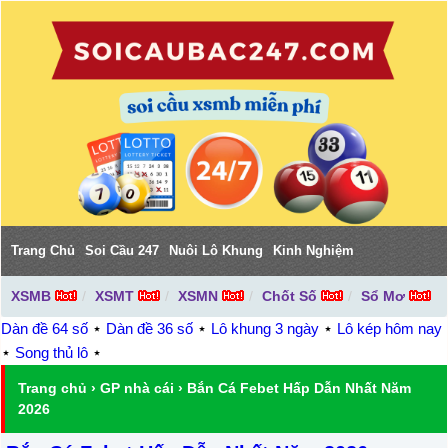
Trang Chủ
Soi Cầu 247
Nuôi Lô Khung
Kinh Nghiệm
XSMB
XSMT
XSMN
Chốt Số
Sổ Mơ
Dàn đề 64 số
⋆
Dàn đề 36 số
⋆
Lô khung 3 ngày
⋆
Lô kép hôm nay
⋆
Song thủ lô
⋆
Trang chủ
›
GP nhà cái
›
Bắn Cá Febet Hấp Dẫn Nhất Năm
2026