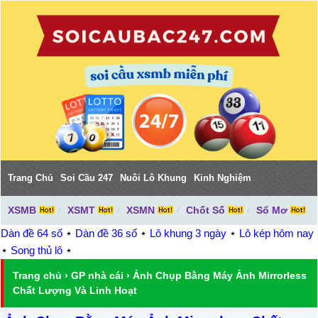
Trang Chủ
Soi Cầu 247
Nuôi Lô Khung
Kinh Nghiệm
XSMB
XSMT
XSMN
Chốt Số
Sổ Mơ
Dàn đề 64 số
⋆
Dàn đề 36 số
⋆
Lô khung 3 ngày
⋆
Lô kép hôm nay
⋆
Song thủ lô
⋆
Trang chủ
›
GP nhà cái
›
Ảnh Chụp Bằng Máy Ảnh Mirrorless
Chất Lượng Và Linh Hoạt