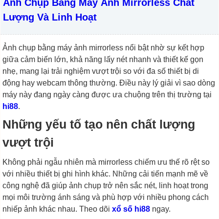
Ảnh Chụp Bằng Máy Ảnh Mirrorless Chất
Lượng Và Linh Hoạt
Ảnh chụp bằng máy ảnh mirrorless nổi bật nhờ sự kết hợp
giữa cảm biến lớn, khả năng lấy nét nhanh và thiết kế gọn
nhẹ, mang lại trải nghiệm vượt trội so với đa số thiết bị di
động hay webcam thông thường. Điều này lý giải vì sao dòng
máy này đang ngày càng được ưa chuộng trên thị trường tại
hi88
.
Những yếu tố tạo nên chất lượng
vượt trội
Không phải ngẫu nhiên mà mirrorless chiếm ưu thế rõ rệt so
với nhiều thiết bị ghi hình khác. Những cải tiến mạnh mẽ về
công nghệ đã giúp ảnh chụp trở nên sắc nét, linh hoạt trong
mọi môi trường ánh sáng và phù hợp với nhiều phong cách
nhiếp ảnh khác nhau. Theo dõi
xổ số hi88
ngay.