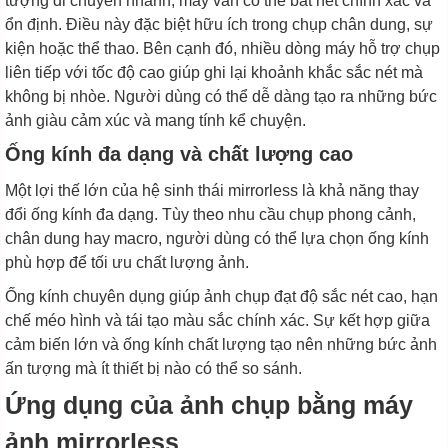
tượng di chuyển nhanh, máy vẫn có thể bắt nét chính xác và
ổn định. Điều này đặc biệt hữu ích trong chụp chân dung, sự
kiện hoặc thể thao. Bên cạnh đó, nhiều dòng máy hỗ trợ chụp
liên tiếp với tốc độ cao giúp ghi lại khoảnh khắc sắc nét mà
không bị nhòe. Người dùng có thể dễ dàng tạo ra những bức
ảnh giàu cảm xúc và mang tính kể chuyện.
Ống kính đa dạng và chất lượng cao
Một lợi thế lớn của hệ sinh thái mirrorless là khả năng thay
đổi ống kính đa dạng. Tùy theo nhu cầu chụp phong cảnh,
chân dung hay macro, người dùng có thể lựa chọn ống kính
phù hợp để tối ưu chất lượng ảnh.
Ống kính chuyên dụng giúp ảnh chụp đạt độ sắc nét cao, hạn
chế méo hình và tái tạo màu sắc chính xác. Sự kết hợp giữa
cảm biến lớn và ống kính chất lượng tạo nên những bức ảnh
ấn tượng mà ít thiết bị nào có thể so sánh.
Ứng dụng của ảnh chụp bằng máy
ảnh mirrorless