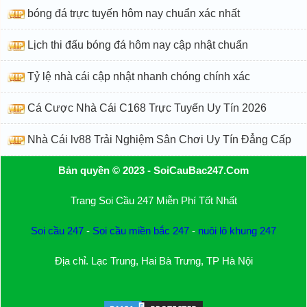
bóng đá trực tuyến hôm nay chuẩn xác nhất
Lịch thi đấu bóng đá hôm nay cập nhật chuẩn
Tỷ lệ nhà cái cập nhật nhanh chóng chính xác
Cá Cược Nhà Cái C168 Trực Tuyến Uy Tín 2026
Nhà Cái lv88 Trải Nghiệm Sân Chơi Uy Tín Đẳng Cấp
Bản quyền © 2023 - SoiCauBac247.Com
Trang Soi Cầu 247 Miễn Phí Tốt Nhất
Soi cầu 247
-
Soi cầu miền bắc 247
-
nuôi lô khung 247
Địa chỉ. Lạc Trung, Hai Bà Trưng, TP Hà Nội