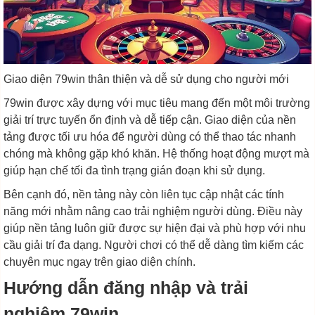
Giao diện 79win thân thiện và dễ sử dụng cho người mới
79win được xây dựng với mục tiêu mang đến một môi trường
giải trí trực tuyến ổn định và dễ tiếp cận. Giao diện của nền
tảng được tối ưu hóa để người dùng có thể thao tác nhanh
chóng mà không gặp khó khăn. Hệ thống hoạt động mượt mà
giúp hạn chế tối đa tình trạng gián đoạn khi sử dụng.
Bên cạnh đó, nền tảng này còn liên tục cập nhật các tính
năng mới nhằm nâng cao trải nghiệm người dùng. Điều này
giúp nền tảng luôn giữ được sự hiện đại và phù hợp với nhu
cầu giải trí đa dạng. Người chơi có thể dễ dàng tìm kiếm các
chuyên mục ngay trên giao diện chính.
Hướng dẫn đăng nhập và trải
nghiệm 79win