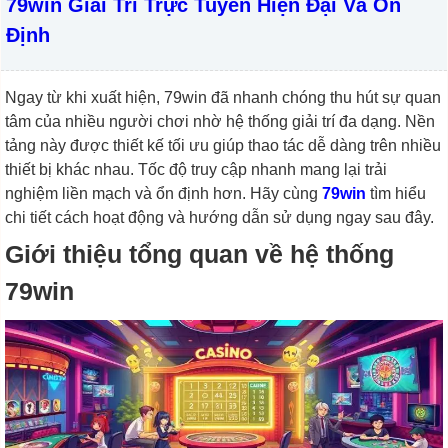
79win Giải Trí Trực Tuyến Hiện Đại Và Ổn
Định
Ngay từ khi xuất hiện, 79win đã nhanh chóng thu hút sự quan
tâm của nhiều người chơi nhờ hệ thống giải trí đa dạng. Nền
tảng này được thiết kế tối ưu giúp thao tác dễ dàng trên nhiều
thiết bị khác nhau. Tốc độ truy cập nhanh mang lại trải
nghiệm liền mạch và ổn định hơn. Hãy cùng
79win
tìm hiểu
chi tiết cách hoạt động và hướng dẫn sử dụng ngay sau đây.
Giới thiệu tổng quan về hệ thống
79win