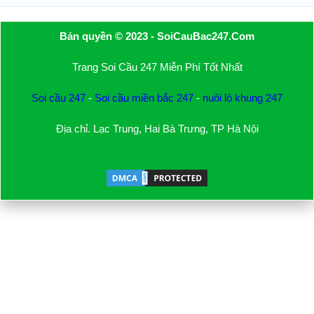
Bản quyền © 2023 - SoiCauBac247.Com
Trang Soi Cầu 247 Miễn Phí Tốt Nhất
Soi cầu 247
-
Soi cầu miền bắc 247
-
nuôi lô khung 247
Địa chỉ. Lạc Trung, Hai Bà Trưng, TP Hà Nội