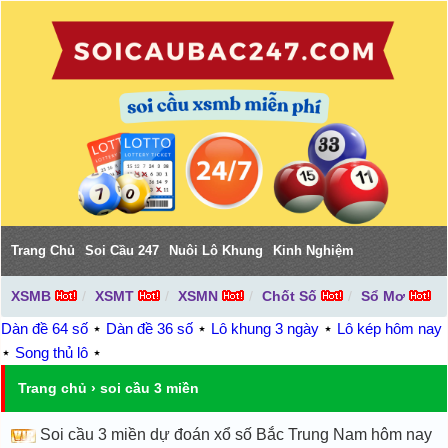
Trang Chủ
Soi Cầu 247
Nuôi Lô Khung
Kinh Nghiệm
XSMB
XSMT
XSMN
Chốt Số
Sổ Mơ
Dàn đề 64 số
⋆
Dàn đề 36 số
⋆
Lô khung 3 ngày
⋆
Lô kép hôm nay
⋆
Song thủ lô
⋆
Trang chủ
›
soi cầu 3 miền
Soi cầu 3 miền dự đoán xổ số Bắc Trung Nam hôm nay