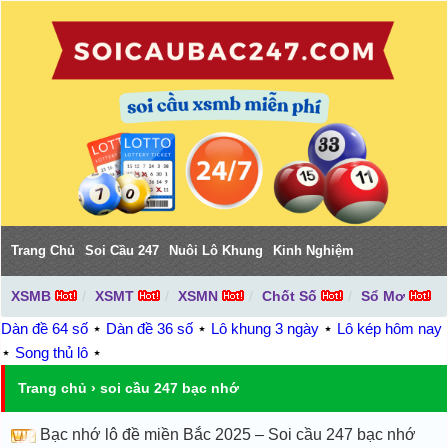
Trang Chủ
Soi Cầu 247
Nuôi Lô Khung
Kinh Nghiệm
XSMB
XSMT
XSMN
Chốt Số
Sổ Mơ
Dàn đề 64 số
⋆
Dàn đề 36 số
⋆
Lô khung 3 ngày
⋆
Lô kép hôm nay
⋆
Song thủ lô
⋆
Trang chủ
›
soi cầu 247 bạc nhớ
Bạc nhớ lô đề miền Bắc 2025 – Soi cầu 247 bạc nhớ