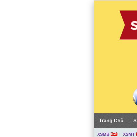
Trang Chủ
S
XSMB
XSMT