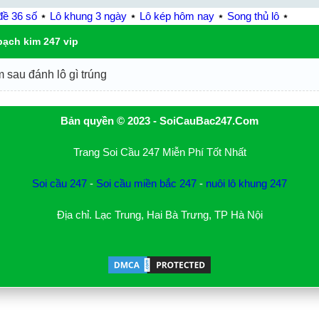
đề 36 số
⋆
Lô khung 3 ngày
⋆
Lô kép hôm nay
⋆
Song thủ lô
⋆
bạch kim 247 vip
 sau đánh lô gì trúng
Bản quyền © 2023 - SoiCauBac247.Com
Trang Soi Cầu 247 Miễn Phí Tốt Nhất
Soi cầu 247
-
Soi cầu miền bắc 247
-
nuôi lô khung 247
Địa chỉ. Lạc Trung, Hai Bà Trưng, TP Hà Nội