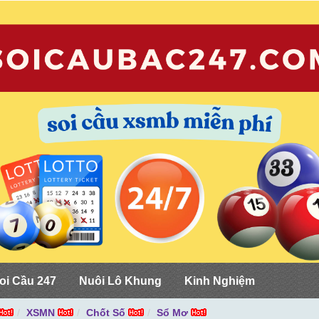
oi Cầu 247
Nuôi Lô Khung
Kinh Nghiệm
XSMN
Chốt Số
Sổ Mơ