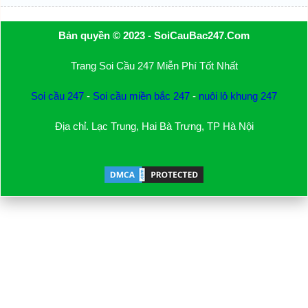
Bản quyền © 2023 - SoiCauBac247.Com
Trang Soi Cầu 247 Miễn Phí Tốt Nhất
Soi cầu 247
-
Soi cầu miền bắc 247
-
nuôi lô khung 247
Địa chỉ. Lạc Trung, Hai Bà Trưng, TP Hà Nội