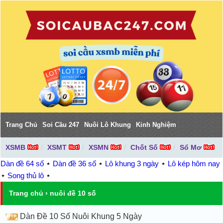
Trang Chủ
Soi Cầu 247
Nuôi Lô Khung
Kinh Nghiệm
XSMB
XSMT
XSMN
Chốt Số
Sổ Mơ
Dàn đề 64 số
⋆
Dàn đề 36 số
⋆
Lô khung 3 ngày
⋆
Lô kép hôm nay
⋆
Song thủ lô
⋆
Trang chủ
›
nuôi đề 10 số
Dàn Đề 10 Số Nuôi Khung 5 Ngày