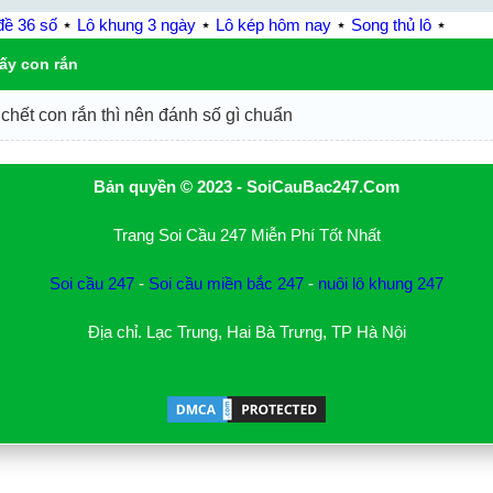
đề 36 số
⋆
Lô khung 3 ngày
⋆
Lô kép hôm nay
⋆
Song thủ lô
⋆
ấy con rắn
chết con rắn thì nên đánh số gì chuẩn
Bản quyền © 2023 - SoiCauBac247.Com
Trang Soi Cầu 247 Miễn Phí Tốt Nhất
Soi cầu 247
-
Soi cầu miền bắc 247
-
nuôi lô khung 247
Địa chỉ. Lạc Trung, Hai Bà Trưng, TP Hà Nội