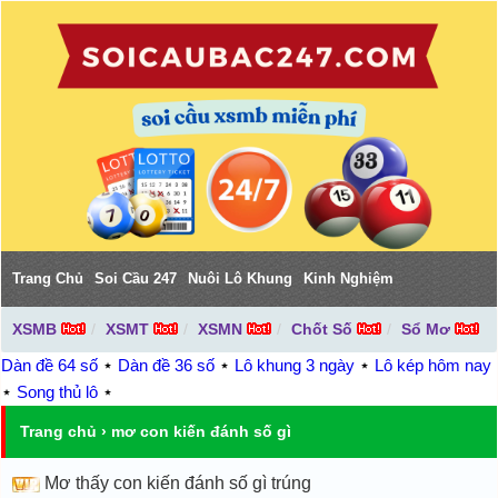
Trang Chủ
Soi Cầu 247
Nuôi Lô Khung
Kinh Nghiệm
XSMB
XSMT
XSMN
Chốt Số
Sổ Mơ
Dàn đề 64 số
⋆
Dàn đề 36 số
⋆
Lô khung 3 ngày
⋆
Lô kép hôm nay
⋆
Song thủ lô
⋆
Trang chủ
›
mơ con kiến đánh số gì
Mơ thấy con kiến đánh số gì trúng