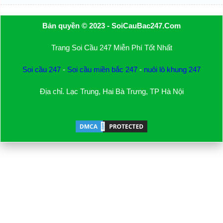
Bản quyền © 2023 - SoiCauBac247.Com
Trang Soi Cầu 247 Miễn Phí Tốt Nhất
Soi cầu 247
-
Soi cầu miền bắc 247
-
nuôi lô khung 247
Địa chỉ. Lạc Trung, Hai Bà Trưng, TP Hà Nội