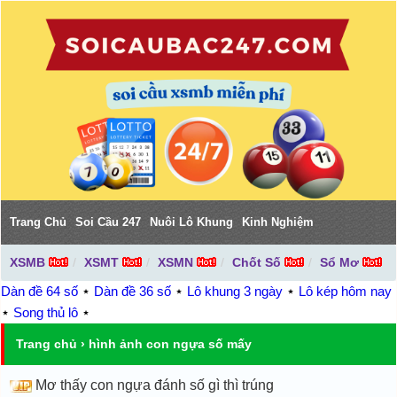
Trang Chủ
Soi Cầu 247
Nuôi Lô Khung
Kinh Nghiệm
XSMB
XSMT
XSMN
Chốt Số
Sổ Mơ
Dàn đề 64 số
⋆
Dàn đề 36 số
⋆
Lô khung 3 ngày
⋆
Lô kép hôm nay
⋆
Song thủ lô
⋆
Trang chủ
›
hình ảnh con ngựa số mấy
Mơ thấy con ngựa đánh số gì thì trúng