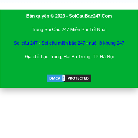
Bản quyền © 2023 - SoiCauBac247.Com
Trang Soi Cầu 247 Miễn Phí Tốt Nhất
Soi cầu 247
-
Soi cầu miền bắc 247
-
nuôi lô khung 247
Địa chỉ. Lạc Trung, Hai Bà Trưng, TP Hà Nội