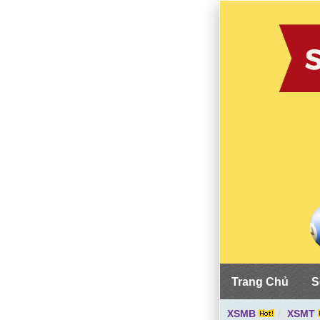
Trang Chủ
S
XSMB
XSMT