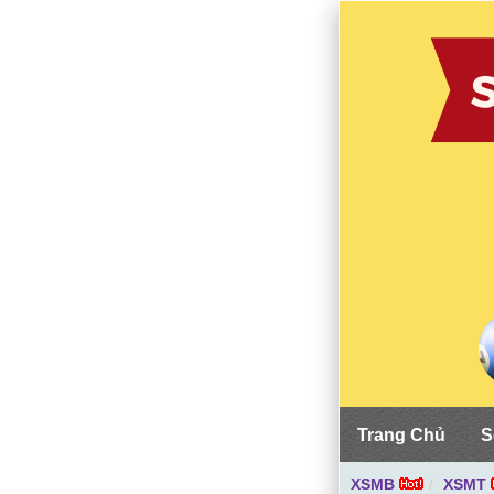
Trang Chủ
S
XSMB
XSMT