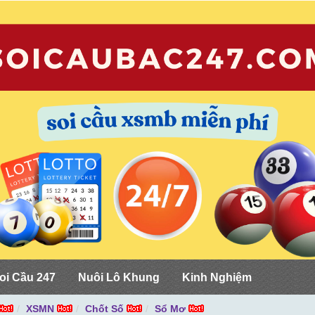
oi Cầu 247
Nuôi Lô Khung
Kinh Nghiệm
XSMN
Chốt Số
Sổ Mơ