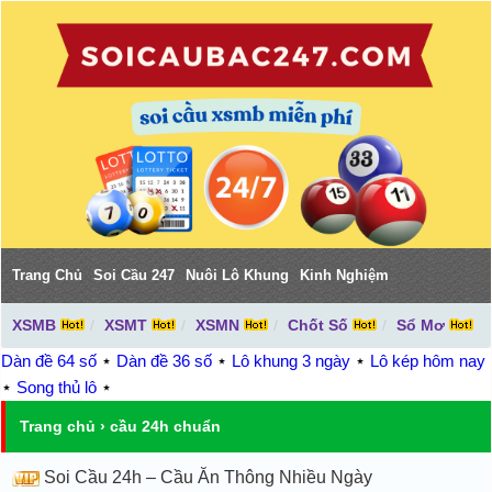
Trang Chủ
Soi Cầu 247
Nuôi Lô Khung
Kinh Nghiệm
XSMB
XSMT
XSMN
Chốt Số
Sổ Mơ
Dàn đề 64 số
⋆
Dàn đề 36 số
⋆
Lô khung 3 ngày
⋆
Lô kép hôm nay
⋆
Song thủ lô
⋆
Trang chủ
›
cầu 24h chuẩn
Soi Cầu 24h – Cầu Ăn Thông Nhiều Ngày