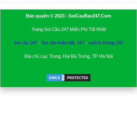
Bản quyền © 2023 - SoiCauBac247.Com
Trang Soi Cầu 247 Miễn Phí Tốt Nhất
Soi cầu 247
-
Soi cầu miền bắc 247
-
nuôi lô khung 247
Địa chỉ. Lạc Trung, Hai Bà Trưng, TP Hà Nội