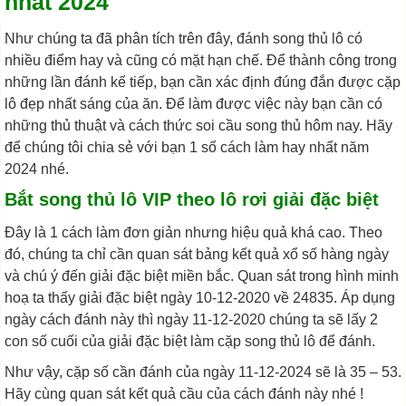
nhất 2024
Như chúng ta đã phân tích trên đây, đánh song thủ lô có
nhiều điểm hay và cũng có mặt hạn chế. Để thành công trong
những lần đánh kế tiếp, bạn cần xác định đúng đắn được cặp
lô đẹp nhất sáng của ăn. Để làm được việc này bạn cần có
những thủ thuật và cách thức soi cầu song thủ hôm nay. Hãy
để chúng tôi chia sẻ với bạn 1 số cách làm hay nhất năm
2024 nhé.
Bắt song thủ lô VIP theo lô rơi giải đặc biệt
Đây là 1 cách làm đơn giản nhưng hiệu quả khá cao. Theo
đó, chúng ta chỉ cần quan sát bảng kết quả xổ số hàng ngày
và chú ý đến giải đặc biệt miền bắc. Quan sát trong hình minh
hoạ ta thấy giải đặc biệt ngày 10-12-2020 về 24835. Áp dụng
ngày cách đánh này thì ngày 11-12-2020 chúng ta sẽ lấy 2
con số cuối của giải đặc biệt làm cặp song thủ lô để đánh.
Như vậy, cặp số cần đánh của ngày 11-12-2024 sẽ là 35 – 53.
Hãy cùng quan sát kết quả cầu của cách đánh này nhé !