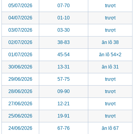
05/07/2026
07-70
trượt
04/07/2026
01-10
trượt
03/07/2026
03-30
trượt
02/07/2026
38-83
ăn lô 38
01/07/2026
45-54
ăn lô 54×2
30/06/2026
13-31
ăn lô 31
29/06/2026
57-75
trượt
28/06/2026
09-90
trượt
27/06/2026
12-21
trượt
25/06/2026
19-91
trượt
24/06/2026
67-76
ăn lô 67