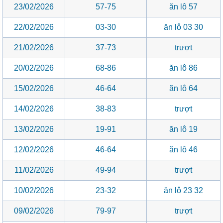
23/02/2026
57-75
ăn lô 57
22/02/2026
03-30
ăn lô 03 30
21/02/2026
37-73
trượt
20/02/2026
68-86
ăn lô 86
15/02/2026
46-64
ăn lô 64
14/02/2026
38-83
trượt
13/02/2026
19-91
ăn lô 19
12/02/2026
46-64
ăn lô 46
11/02/2026
49-94
trượt
10/02/2026
23-32
ăn lô 23 32
09/02/2026
79-97
trượt