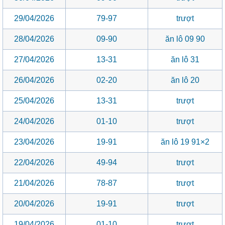
29/04/2026
79-97
trượt
28/04/2026
09-90
ăn lô 09 90
27/04/2026
13-31
ăn lô 31
26/04/2026
02-20
ăn lô 20
25/04/2026
13-31
trượt
24/04/2026
01-10
trượt
23/04/2026
19-91
ăn lô 19 91×2
22/04/2026
49-94
trượt
21/04/2026
78-87
trượt
20/04/2026
19-91
trượt
19/04/2026
01-10
trượt