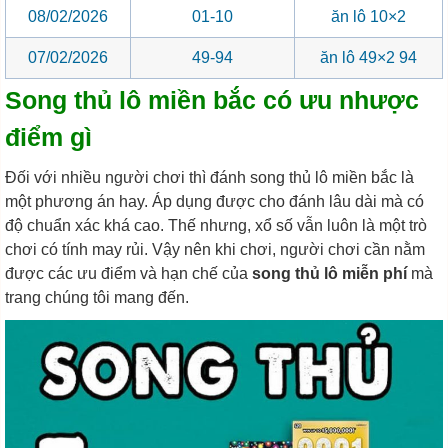
08/02/2026
01-10
ăn lô 10×2
07/02/2026
49-94
ăn lô 49×2 94
Song thủ lô miền bắc có ưu nhược
điểm gì
Đối với nhiều người chơi thì đánh song thủ lô miền bắc là
một phương án hay. Áp dụng được cho đánh lâu dài mà có
độ chuẩn xác khá cao. Thế nhưng, xổ số vẫn luôn là một trò
chơi có tính may rủi. Vậy nên khi chơi, người chơi cần nằm
được các ưu điểm và hạn chế của
song thủ lô miễn phí
mà
trang chúng tôi mang đến.