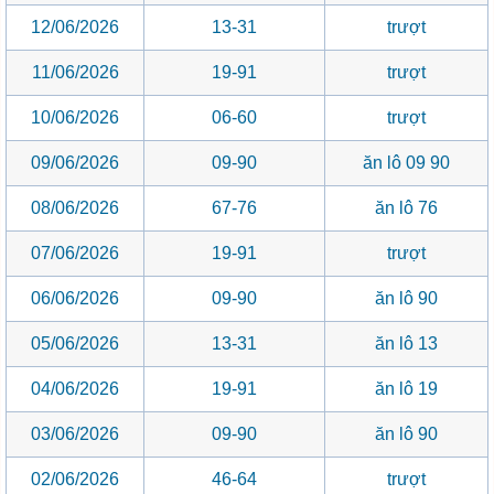
12/06/2026
13-31
trượt
11/06/2026
19-91
trượt
10/06/2026
06-60
trượt
09/06/2026
09-90
ăn lô 09 90
08/06/2026
67-76
ăn lô 76
07/06/2026
19-91
trượt
06/06/2026
09-90
ăn lô 90
05/06/2026
13-31
ăn lô 13
04/06/2026
19-91
ăn lô 19
03/06/2026
09-90
ăn lô 90
02/06/2026
46-64
trượt