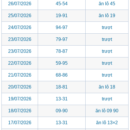
26/07/2026
45-54
ăn lô 45
25/07/2026
19-91
ăn lô 19
24/07/2026
94-97
trượt
23/07/2026
79-97
trượt
23/07/2026
78-87
trượt
22/07/2026
59-95
trượt
21/07/2026
68-86
trượt
20/07/2026
18-81
ăn lô 18
19/07/2026
13-31
trượt
18/07/2026
09-90
ăn lô 09 90
17/07/2026
13-31
ăn lô 13×2