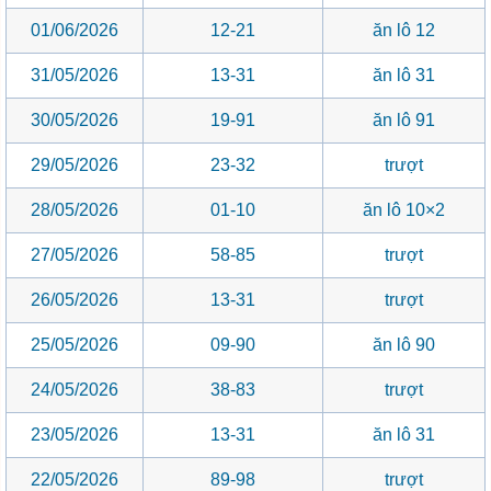
01/06/2026
12-21
ăn lô 12
31/05/2026
13-31
ăn lô 31
30/05/2026
19-91
ăn lô 91
29/05/2026
23-32
trượt
28/05/2026
01-10
ăn lô 10×2
27/05/2026
58-85
trượt
26/05/2026
13-31
trượt
25/05/2026
09-90
ăn lô 90
24/05/2026
38-83
trượt
23/05/2026
13-31
ăn lô 31
22/05/2026
89-98
trượt